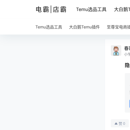
电霸|店霸
Temu选品工具
大白鹅T
Temu选品工具
大白鹅Temu插件
至尊宝电商
春
小
隐
0
赞