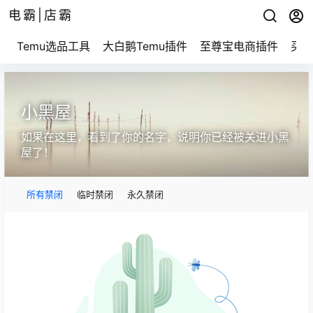
电霸|店霸
Temu选品工具
大白鹅Temu插件
至尊宝电商插件
买家
小黑屋
如果在这里，看到了你的名字，说明你已经被关进小黑
屋了！
所有禁闭
临时禁闭
永久禁闭