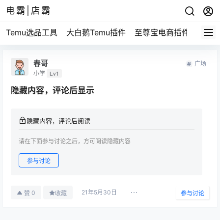
电霸|店霸
Temu选品工具
大白鹅Temu插件
至尊宝电商插件
买家
春哥
广场
小学
Lv1
隐藏内容，评论后显示
隐藏内容，评论后阅读
请在下面参与讨论之后，方可阅读隐藏内容
参与讨论
21年5月30日
0
赞
收藏
参与讨论