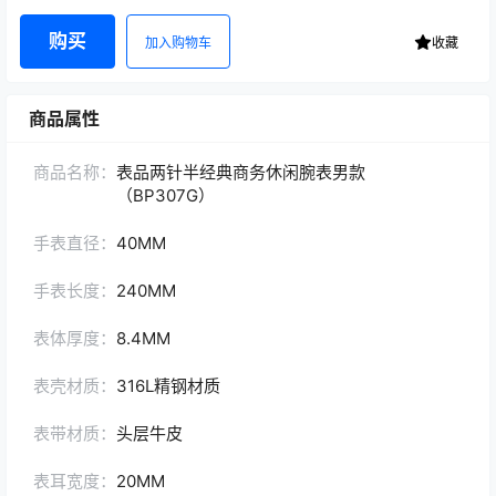
购买
加入购物车
收藏
商品属性
商品名称：
表品两针半经典商务休闲腕表男款
（BP307G）
手表直径：
40MM
手表长度：
240MM
表体厚度：
8.4MM
表壳材质：
316L精钢材质
表带材质：
头层牛皮
表耳宽度：
20MM