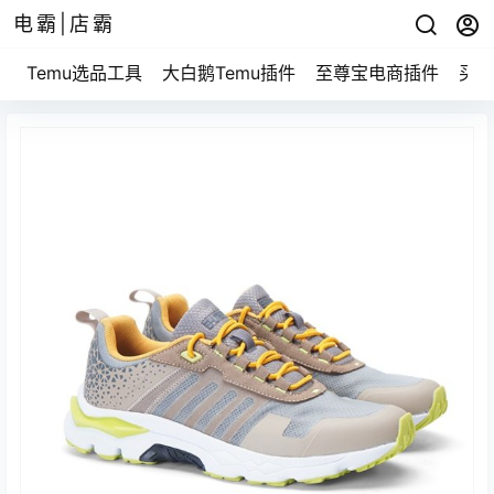
电霸|店霸
Temu选品工具
大白鹅Temu插件
至尊宝电商插件
买家