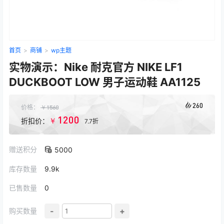
首页
>
商铺
>
wp主题
实物演示：Nike 耐克官方 NIKE LF1
DUCKBOOT LOW 男子运动鞋 AA1125
260
价格：
￥
1560
1200
￥
折扣价：
7.7折
赠送积分
5000
库存数量
9.9k
已售数量
0
-
+
购买数量