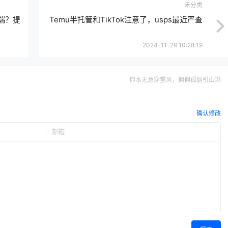
未分类
端？提
Temu半托管和TikTok注意了，usps最近严查
2024-11-29 10:28:19
你本无意穿堂风，偏偏孤倨引山洪
确认修改