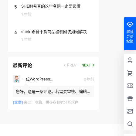
5
SHEIN希音的这些名词一定要读懂
1 年前
6
shein希音干货商品被驳回该如何解决
解锁
会员
1 年前
权限
最新评论
PREV
NEXT
一位WordPress评论者
2 年前
您好，这是一条评论。若需要审核、编辑或
删除评论，请访问仪表盘的评论界面。评论
者头像来自 Gravatar。
[文章]
来自：
电霸，拼多多数据分析软件