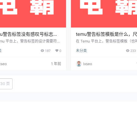
mu警告标签没有感叹号标志可
temu警告标签模板是什么，
多少
Temu 平台上，警告标签的设计需要符合
在 Temu 平台上，警告标签模板（也
和法规要求。关于是否可以没有感叹号
规标签）是为了确保产品符合平台的
类
187
0
未分类
233
，这通常取决于产品类型和相关的合规
法规要求，通常适用于某些特定类型
。 关于感叹号标志 感叹号（⚠️）通常
品，如玩具、电池、电子产品等。这
表示警告或潜在的危险，尤其是在以下
通常用于提醒买家有关产品安全、使
xseo
1 年前
lxseo
中常见： 玩具类产品：特别是涉及到窒
事项或其他重要信息。 警告标签模板 T
险等问题时，感叹号表示存在风险。 化
的警告标签模板通常会根据不同商品
或危险物品：如电池、清洁剂等，有时
要求有所不同。例如： 玩具类：可能
感叹号来警告用户。 是否可以没有感叹
明适龄范围，或提醒小零件可能对3
/
30 页
志？ 产品类型决定：如果产品的法规要
儿童构成窒息危险。 电子产品类：可
警告过…