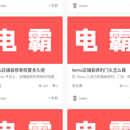
约80%的订单可在10天内送达买家手
头图。以下是一些可以找到和使用素
xseo
1 年前
lxseo
随着新的快递选项的推出，配送时间已
径： 获取头图素材的途径 1. 免费素
明显缩短。 半托管模式：在半托管模式
你可以从多个免费素材网站下载高质
卖家需自行设置并遵守以下时效要求：
片素材。这些网站提供了各种类型的
时效： 卖家可选择在1个工作日或2个
包括与产品相关的图像、背景图、创
日内发货。 物流运输时效： 卖家设定
等。常见的免费素材网站有： Pexels
mu店铺装修审核要多久呢
temu店铺装修的门头怎么做
Temu 平台上，店铺装修的审核时间通常
在 Temu 上进行店铺装修时，门头（
于多个因素，包括平台的审核流程、提
首页的主视觉图或横幅）是展示店铺
类
200
0
未分类
531
装修内容是否符合规范等。一般来说，
象和吸引顾客的关键部分。下面是如何
的时间会有所不同，但以下是一些常见
emu 上制作和上传店铺门头图的详细
况和预估时间： 店铺装修审核时间 一
如何制作 Temu 店铺装修门头图 1. 
xseo
1 年前
lxseo
核时间： 通常需要1到3个工作日。这
图的要求 在制作店铺门头图时，首先
间内，Temu会检查你提交的店铺装修
Temu 对图片的具体要求： 尺寸要求
是否符合平台的规定，包括图片尺寸、
店铺门头图的标准尺寸为 1920px x 60
、内容等。 审核过程： 在审核过程
或 1200px x 600px（具体尺寸可…
Temu会对你的店铺装修内容（如门头
横…