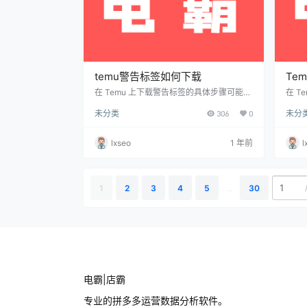
temu警告标签如何下载
Te
以吗
在 Temu 上下载警告标签的具体步骤可能会
在 
因平台的更新而有所不同，但通常可以按照
安全
未分类
306
0
未分
以下方式操作： 如何下载Temu警告标签：
标志
登录卖家后台： 首先，登录你的 Temu卖家
要求
中心。 进入平台的管理界面。 选择需要的
用于
lxseo
1 年前
l
产品或类目： 在卖家中心找到你需要添加警
情况
告标签的产品。 选择该产品，进入 “产品编
息风
辑” 页面。 查找标签模板： 在产品编辑页面
学品
上，一些类别的产品（如儿童玩具、电子产
需要
1
2
3
4
5
...
30
品等）会要求上传警告标签。…
号标
求…
电霸|店霸
专业的拼多多运营数据分析软件。