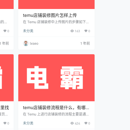
temu店铺装修图片怎样上传
指的是
在 Temu 店铺装修中上传图片的步骤如下：
不仅要
登录后台登录 Temu 卖家中心，进入“店铺
0
未分类
163
0
下面是
管理”或“店铺装修”模块。 进入装修编辑页
定设计
面在装修页面中找到需要上传图片的区域，
、专业
如头图、Banner 图或商品展示模块。 点击
1 年前
lxseo
1 年前
色、字
上传按钮在相应的图片区域点击“上传图片”
主题
或“更换图片”的按钮，系统会弹出文件选择
tos
窗口。 选择并上传图片从本地选择符合 Te
头图。
mu 平台要求的图片文件（一般支持 JPG/P
NG 格式，并需…
哪里找
temu店铺装修流程是什么，有哪些
模板
首页的
在 Temu 上进行店铺装修的流程主要是通过
的关键
卖家后台来完成。装修流程包括设计、上
0
未分类
424
0
业且吸
传、调整和发布等步骤。为了帮助你更好地
来制作
进行店铺装修，以下是详细的装修流程以及