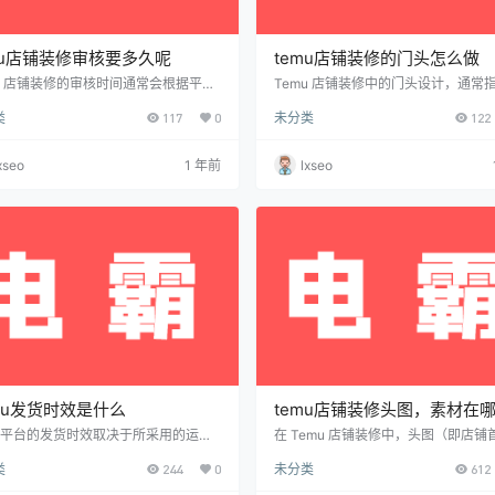
mu店铺装修审核要多久呢
temu店铺装修的门头怎么做
mu 店铺装修的审核时间通常会根据平台
Temu 店铺装修中的门头设计，通常
量和资料完整性有所不同，一般来说，
店铺首页顶部的标志和横幅区域，它
类
117
0
未分类
122
时间大约在 1至3个工作日 内完成。如
展示品牌形象，还能吸引顾客眼球。
交的装修方案符合平台规范并且信息完
一些常见的操作步骤和设计建议： 确
审核可能会更快；反之，若存在需要调
风格与元素 根据品牌定位，选择简洁
xseo
1 年前
lxseo
部分，审核时间可能会延长一些。建议
或具有创意的风格。 设计时需考虑颜
装修方案后，定期关注后台通知或联系
体、图形等元素，确保与品牌Logo、
获取最新审核进度信息。
色保持一致。 制作门头图片 可使用 Pho
hop、Canva 等图片编辑软件制作门
设计时应注意图片尺寸和分辨…
mu发货时效是什么
temu店铺装修头图，素材在
mu平台的发货时效取决于所采用的运营
在 Temu 店铺装修中，头图（即店铺
和卖家的履约能力。 全托管模式：在
主视觉图或横幅图）是吸引顾客注意
类
244
0
未分类
612
管模式下，Temu负责商品的仓储和配
元素。为了让你的店铺看起来更加专
过去，物流配送通常需要7至15个工作
引人，你需要设计或获取合适的素材