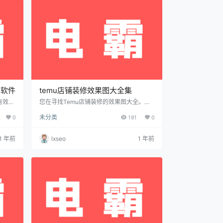
要…
多渠道找货源：可在 1688、拼多多、义乌
购、Alibab…
么软件
temu店铺装修效果图大全集
有效的
您在寻找Temu店铺装修的效果图大全。​以
荐方法
下是一些相关资源，供您参考：​ Temu店铺
0
未分类
181
0
，分
装修教程：​该教程详细介绍了店铺装修的步
To
骤和图片要求，包括头图、Banner图等内
平台的热
容。​ Temu店铺装修全攻略：​这篇文章探讨
1 年前
lxseo
1 年前
产品的
了店铺装修的重要性，并提供了合理的店铺
争对
布局和设计元素的建议。 ​ Temu店铺装修教
价策略
程视频：​在抖音平台上，您可以找到相关的
教程视频，展示了店铺装修的具体步骤和效
果。​ 请注意，店铺装修…