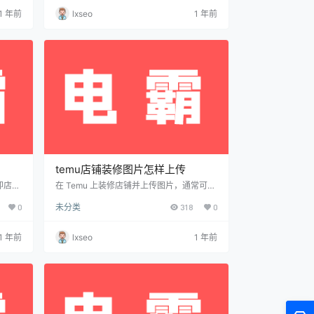
材的途
常见的模板介绍： Temu店铺装修流程 1. 登
1 年前
lxseo
1 年前
材网站
录卖家后台 首先，访问 Temu卖家中心，使
量的图
用你的卖家账号和密码登录。 2. 进入店铺
图片，
装修管理 在卖家后台，找到 “店铺管理” 或
意设计
“店铺装修” 选项，点击进入。 在装修页
（p…
面，你可以自定义店铺首页…
temu店铺装修图片怎样上传
即店铺
在 Temu 上装修店铺并上传图片，通常可以
品牌形
通过 卖家中心 来完成。以下是详细的步
0
未分类
318
0
在 T
骤，帮助你完成店铺装修： 如何上传店铺装
步骤：
修图片 1. 登录卖家中心 访问 Temu卖家中心
设计门头
网站：https://sell.temu.com 输入你的卖家
1 年前
lxseo
1 年前
要了解
账号和密码，登录后台。 2. 进入店铺装修
：通常
页面 登录后，进入卖家后台界面，找到店铺
0px
装修功能，通常位于 “店铺管理” 或 “营销”
栏目中。 在此页面，你可以自定义店…