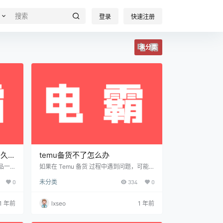
登录
快速注册
未分类
多久出
temu备货不了怎么办
产品一
如果在 Temu 备货 过程中遇到问题，可能
产品信息
是以下几种情况导致的，下面是具体分析和
0
未分类
334
0
【添
解决方案： 📌 1. Temu 备货失败的常见原因
目、
🚫 (1) 供应链问题 1688/拼多多货源断货：
晰产品
供应商库存不足，无法采购。 生产周期过
1 年前
lxseo
1 年前
emu
长：工厂备货周期较长，导致交付延迟。 最
台审核
低起订量（MOQ）过高：供应商要求大批
 天，
量采购，无法小批量进货。 ✅ 解决方案：