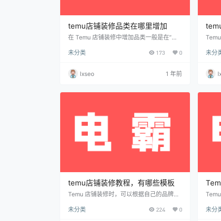
temu店铺装修品类在哪里增加
te
在 Temu 店铺装修中增加品类一般是在“店
Te
铺装修”模块中进行操作，步骤如下： 进入
审核
未分类
173
0
未分
装修编辑页面登录 Temu 卖家后台，进入
审核
“店铺管理”→“店铺装修”。 添加品类组件在
果提
装修页面左侧的组件库中，找到“品类”组
整，
lxseo
1 年前
l
件。将该组件拖拽到你希望展示品类的位
整的
置。 编辑品类信息点击新增的品类组件，进
提交
入编辑状态。这里可以添加或修改展示的品
客服
类，包括品类名称、图片和链接等。 你可以
根据需要添加多个品类，并设置不同的布
局…
temu店铺装修教程，有哪些模板
Te
Temu 店铺装修时，可以根据自己的品牌定
Te
位和经营需求选择不同的模板。常见的模板
模式
未分类
224
0
未分
主要有： 基础模板：适用于新手或所有类型
全托
商家，设计简洁直观，便于快速上手。 促销
送。