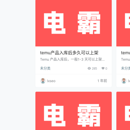
类，避免审核失败）✔ 价格（建议参考竞
域，点
品，…
temu产品入库后多久可以上架
te
Temu 产品入库后，一般1-3 天可以上架，
Te
但具体时间可能因以下因素有所不同： 📌 1.
因，
未分类
285
0
未分
Temu 产品入库后上架流程 提交产品信息
了解 
（商家后台） 平台审核（约 24-48 小时）
行审
产品入库（国内/海外仓） 系统同步库存 &
不上
lxseo
1 年前
l
上架（1-3 天） ⏳ 2. 影响上架时间的因素
台可
1️⃣ 产品审核状态（24-48 小时） 若信息填
上架
写合规，审核通常较快。 如果涉及敏感词、
误，
品牌侵权或类目错误，审核会…
u 
上架