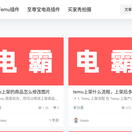
emu插件
至尊宝电商插件
买家秀拍摄
文章
mu上架的商品怎么修改图片
temu上架什么流程，上架后
单
Temu 商家后台，你可以修改上架商品的
📌 1. Temu 上架流程 在 Temu 上架
具体操作如下： 📌 1. 修改 Temu 上
般需要以下 4 个步骤： 📝 (1) 提交
类
1.2k
0
未分类
672
品图片的方法 ✅ 方法 1：商家后台直接
进入【商家后台】👉【商品管理】👉
 适用于： 商品已上架但需要替换主图
加商品】。 填写 产品标题、描述、类
图。 操作步骤： 登录 Temu 商家后
价格、库存、物流方式 等。 上传 清
xseo
1 年前
lxseo
tps://seller.pinduoduo.com）。 进
图片（主图+附图）。 确保产品符合 T
商品管理】 → 【已上架商品】。 找到
的 类目要求，避免违规。 🔍 (2) 平
修改的商品，点击编辑。 在图片管理区
（24-48 小时） 审核时间一般为 1-2