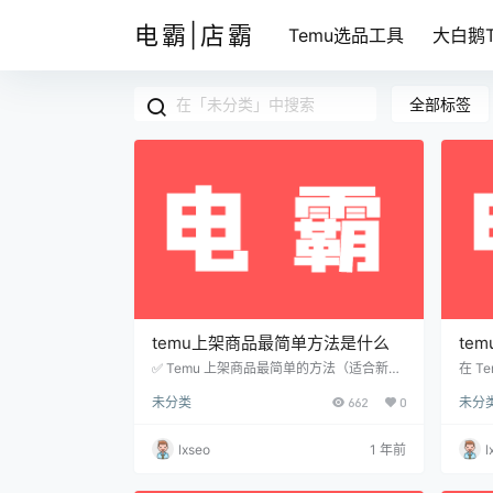
电霸|店霸
Temu选品工具
大白鹅T
全部标签
temu上架商品最简单方法是什么
te
✅ Temu 上架商品最简单的方法（适合新手
在 
商家） 如果你想快速、简单地在 Temu 上
图片，
未分类
662
0
未分
架商品，按照以下 4 个步骤 操作即可： 📌
架商
1. 登录 Temu 商家后台 👉 访问 Temu 商家
修改
后台，用你的商家账号登录。👉 进入 【商
或详情
lxseo
1 年前
l
品管理】 → 【添加商品】。 📌 2. 填写商品
台（ht
基本信息 🔹 必填信息：✔ 商品名称（简
入 【
洁、包含关键词）✔ 类目选择（选择正确分
需要