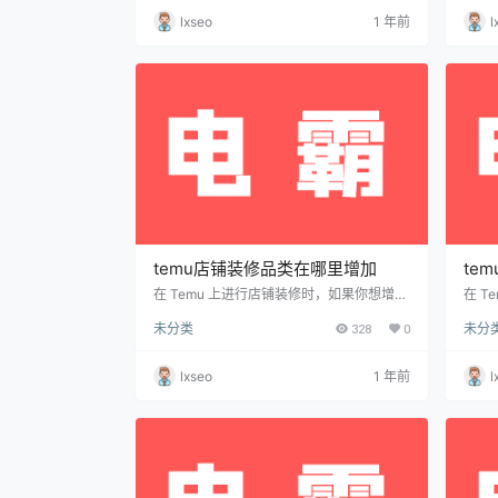
模板：侧重于展示优惠活动和限时促销，通
日，
lxseo
1 年前
l
常包含横幅广告和促销模块。 品牌展示模
中。
板：突出品牌形象和特色，适合有较强品牌
得到
定位的商家。 季节性模板：针对节日或特定
下，
促销季定制设计，融入季节性元素。 多品类
发货
展示模板：适用于商品种类较多的店铺，能
工作
有效区分…
的…
temu店铺装修品类在哪里增加
te
在 Temu 上进行店铺装修时，如果你想增加
在 
或修改店铺中的产品类别（品类），通常需
取决
未分类
328
0
未分
要在卖家后台的店铺管理部分进行设置。以
交的
下是如何在 Temu 上增加或调整店铺装修品
审核
类的步骤： 如何增加品类到Temu店铺装修
的情
lxseo
1 年前
l
1. 登录卖家后台 访问 Temu卖家中心，输入
般审
账号和密码登录。 2. 进入店铺装修管理 登
段时
录后，进入 “店铺管理” 或 “店铺装修” 部
内容
分。 找到“店铺首页” 或 “店铺装修” 页面。
格式
3.…
中，
图、