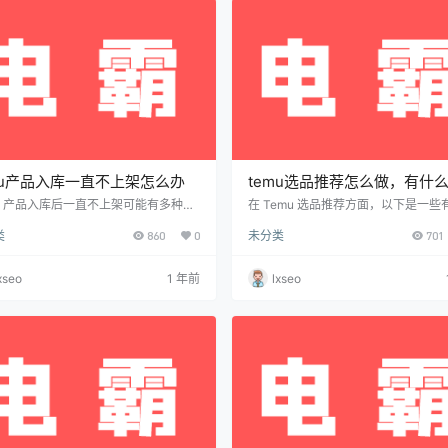
击 “更换图片” …
但某些类目（如电子、食品）可能需
mu产品入库一直不上架怎么办
temu选品推荐怎么做，有什
mu 产品入库后一直不上架可能有多种原
在 Temu 选品推荐方面，以下是一些
以下是一些可能的情况和解决方案： 1.
方法和可用的软件工具： 一、选品推
类
860
0
未分类
701
Temu 上架流程 入库后，Temu 需要进
分析市场趋势 关注 Temu 的热销榜单
核，审核通过后才会上架。如果长时间
析哪些产品销量高、评价好。 研究 Tik
架，可能是以下原因： 审核未通过：平
k、Instagram、Facebook 等社交
xseo
1 年前
lxseo
能因产品信息、图片、类目错误等拒绝
门商品。 使用 Google Trends 查看
。 库存异常：如果系统检测到库存有
全球搜索趋势。 分析竞品数据 研究竞
可能会暂停上架。 平台政策调整：Tem
手的店铺，查看他们的热销产品、定
有时会调整类目政策，导致部分商品延迟
和用户评价。 观察 AliExpres…
。 价格或利润不达标：T…