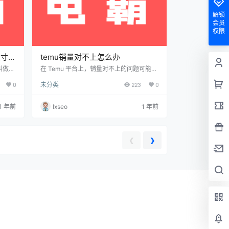
解锁
会员
权限
尺寸是
temu销量对不上怎么办
叫做合
在 Temu 平台上，销量对不上的问题可能由
安全和
多个因素引起。以下是一些常见的原因和解
0
未分类
223
0
的商
决方法： 常见原因及解决方法 1. 数据延迟 T
些标签
emu的销售数据可能会有一定的延迟，尤其
用注意
是在订单量较大时。解决方法： 等待一段时
1 年前
lxseo
1 年前
emu
间，通常系统会更新数据。如果几小时后还
类型的
不对，可以再次检查。 2. 订单状态不一致
需要标
有时订单的状态（如待发货、已取消、退货
岁以下
等）会影响销量统计。解决方法： 检查是否
❮
❯
能需要
有未处理的订单、退款或取消订单…