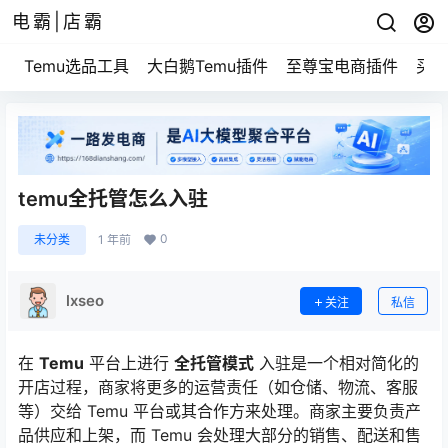
电霸|店霸
Temu选品工具
大白鹅Temu插件
至尊宝电商插件
买家
temu全托管怎么入驻
0
未分类
1 年前
lxseo
关注
私信
在
Temu
平台上进行
全托管模式
入驻是一个相对简化的
开店过程，商家将更多的运营责任（如仓储、物流、客服
等）交给 Temu 平台或其合作方来处理。商家主要负责产
品供应和上架，而 Temu 会处理大部分的销售、配送和售