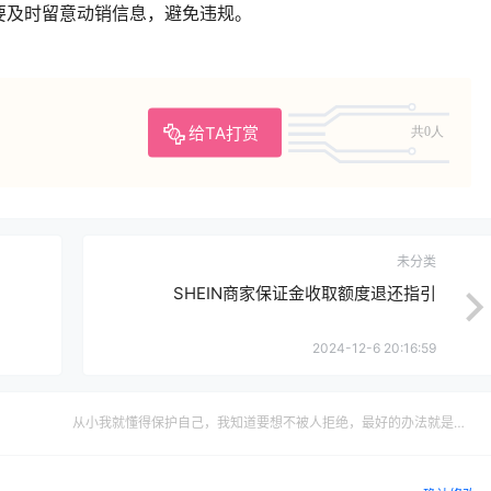
要及时留意动销信息，避免违规。
给TA打赏
共0人
未分类
SHEIN商家保证金收取额度退还指引
2024-12-6 20:16:59
从小我就懂得保护自己，我知道要想不被人拒绝，最好的办法就是先
拒绝别人