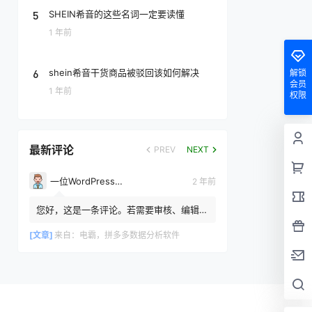
5
SHEIN希音的这些名词一定要读懂
1 年前
6
shein希音干货商品被驳回该如何解决
解锁
会员
1 年前
权限
最新评论
PREV
NEXT
一位WordPress评论者
2 年前
您好，这是一条评论。若需要审核、编辑或
删除评论，请访问仪表盘的评论界面。评论
者头像来自 Gravatar。
[文章]
来自：
电霸，拼多多数据分析软件