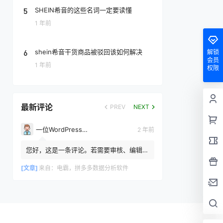
5
SHEIN希音的这些名词一定要读懂
1 年前
6
shein希音干货商品被驳回该如何解决
解锁
会员
1 年前
权限
最新评论
PREV
NEXT
一位WordPress评论者
2 年前
您好，这是一条评论。若需要审核、编辑或
删除评论，请访问仪表盘的评论界面。评论
者头像来自 Gravatar。
[文章]
来自：
电霸，拼多多数据分析软件