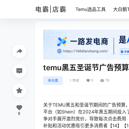
电霸|店霸
Temu选品工具
大白鹅T
temu黑五圣诞节广告预
0
76
未分类
1 年前
关于TEMU黑五和圣诞节期间的广告预算
平台（如Shein）在2024年黑五期间
0
争对手展开激烈竞价，导致每次点击费用
补贴和活动优惠吸引更多消费者【14】【1