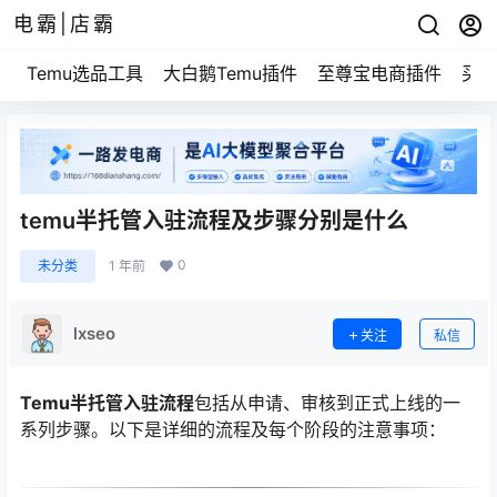
电霸|店霸
Temu选品工具
大白鹅Temu插件
至尊宝电商插件
买家
temu半托管入驻流程及步骤分别是什么
0
未分类
1 年前
lxseo
关注
私信
Temu半托管入驻流程
包括从申请、审核到正式上线的一
系列步骤。以下是详细的流程及每个阶段的注意事项：