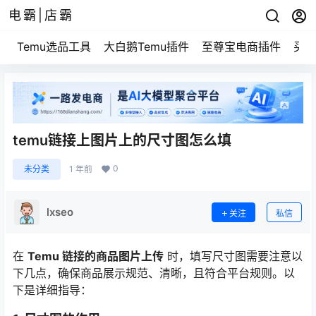
电霸|店霸
Temu选品工具
大白鹅Temu插件
至尊宝电商插件
买家
temu链接上图片上的尺寸图怎么填
0
未分类
1 年前
lxseo
关注
私信
在
Temu 链接的商品图片上传
时，填写尺寸图需要注意以
下几点，确保商品展示规范、清晰，且符合平台规则。以
下是详细指导：