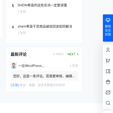
5
SHEIN希音的这些名词一定要读懂
1 年前
6
shein希音干货商品被驳回该如何解决
解锁
会员
1 年前
权限
最新评论
PREV
NEXT
一位WordPress评论者
2 年前
您好，这是一条评论。若需要审核、编辑或
删除评论，请访问仪表盘的评论界面。评论
者头像来自 Gravatar。
[文章]
来自：
电霸，拼多多数据分析软件