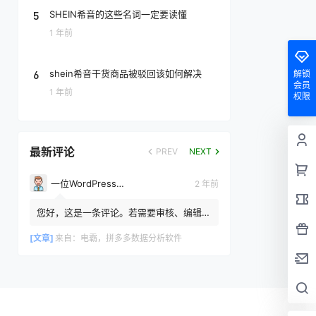
5
SHEIN希音的这些名词一定要读懂
1 年前
6
shein希音干货商品被驳回该如何解决
解锁
会员
1 年前
权限
最新评论
PREV
NEXT
一位WordPress评论者
2 年前
您好，这是一条评论。若需要审核、编辑或
删除评论，请访问仪表盘的评论界面。评论
者头像来自 Gravatar。
[文章]
来自：
电霸，拼多多数据分析软件