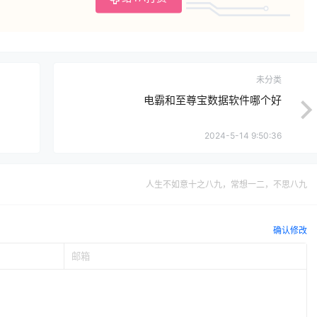
未分类
电霸和至尊宝数据软件哪个好
2024-5-14 9:50:36
人生不如意十之八九，常想一二，不思八九
确认修改