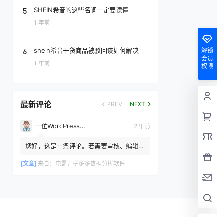
5
SHEIN希音的这些名词一定要读懂
1 年前
6
shein希音干货商品被驳回该如何解决
解锁
会员
1 年前
权限
最新评论
PREV
NEXT
一位WordPress评论者
2 年前
您好，这是一条评论。若需要审核、编辑或
删除评论，请访问仪表盘的评论界面。评论
者头像来自 Gravatar。
[文章]
来自：
电霸，拼多多数据分析软件