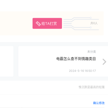
给TA打赏
共0人
未分类
电霸怎么查不到情趣类目
2024-5-16 16:50:17
惟沉默是最高的轻蔑
确认修改