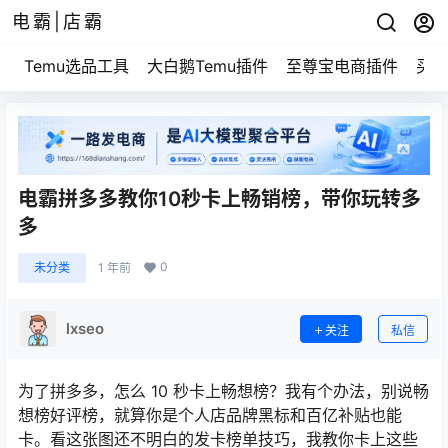
电霸|店霸
Temu选品工具
大白鹅Temu插件
至尊宝电商插件
买家
电霸拼多多教你10秒卡上畅销榜，带你玩转多
多
0
未分类
1 年前
lxseo
关注
私信
为了拼多多，怎么 10 秒卡上畅想榜？我有个办法，别说畅
想榜好评榜，就算你是个人店品牌黑标和百亿补贴也能
卡。看这张图还不明白的发卡榜单技巧，我教你卡上这些