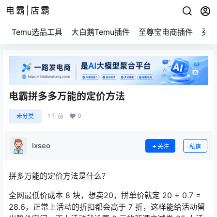
电霸|店霸
Temu选品工具
大白鹅Temu插件
至尊宝电商插件
买家
电霸拼多多万能的定价方法
0
未分类
1 年前
lxseo
关注
私信
拼多万能的定价方法是什么？
全网最低价成本 8 块，想卖20，拼单价就定 20 ÷ 0.7 =
28.6，正常上活动的折扣都会高于 7 折，这样能给活动留