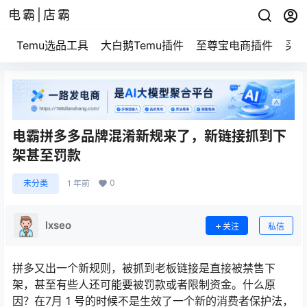
电霸|店霸
Temu选品工具
大白鹅Temu插件
至尊宝电商插件
买家
电霸拼多多品牌混淆新规来了，新链接抓到下
架甚至罚款
0
未分类
1 年前
lxseo
关注
私信
拼多又出一个新规则，被抓到老板链接是直接被禁售下
架，甚至有些人还可能要被罚款或者限制资金。什么原
因？在7月 1 号的时候不是生效了一个新的消费者保护法，