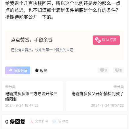
给我退个几百块钱回来，所以这个比例还是差的那么一点
点的意思，也不知道那个满足条件到底是什么样的条件？
挺期待能够公开一下的。
点点赞赏，手留余香
给TA打赏
还没有人赞赏，快来当第一个赞赏的人吧！
0
0
海报分享
收藏
未分类
未分类
电霸拼多多第三方导流升级三
电霸拼多多又开始抽检罚款了
级限制
2024-9-24 18:47:52
2024-9-24 18:57:22
0 条回复
文章作者
管理员
A
M