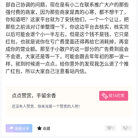
部自己协调的问题，现在是有小二在联系推广大户的那些
强付费的商家，因为那些商家是真的心寒，都不想干了，
你知道吧？这家平台就为了安抚他们，一个一个让让，把
那些之前派对订单整理一下，你这边平台去核实，核实完
以后可能会退个小一半左右，但是这个钱不是钱，它只是
红包，也就是说你在亏广费里面还得再给它消耗掉，再变
成你的营业额。那至于小散户的这一部分的广告费到底会
不会退，大家还是等一下，可能会跟去年年初的那一波一
样，就到时候退一点点，给你意外的发现我怎么退了个推
广红包，所以大家自己注意看站内信。
点点赞赏，手留余香
给TA打赏
还没有人赞赏，快来当第一个赞赏的人吧！
0
0
海报分享
收藏