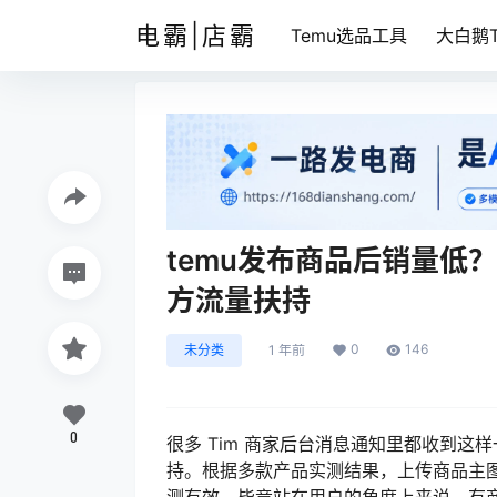
电霸|店霸
Temu选品工具
大白鹅T
temu发布商品后销量低
方流量扶持
0
146
未分类
1 年前
0
很多 Tim 商家后台消息通知里都收到
持。根据多款产品实测结果，上传商品主图
测有效，毕竟站在用户的角度上来说，有