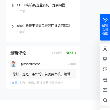
5
SHEIN希音的这些名词一定要读懂
1 年前
6
shein希音干货商品被驳回该如何解决
解锁
会员
1 年前
权限
最新评论
PREV
NEXT
一位WordPress评论者
2 年前
您好，这是一条评论。若需要审核、编辑或
删除评论，请访问仪表盘的评论界面。评论
者头像来自 Gravatar。
[文章]
来自：
电霸，拼多多数据分析软件