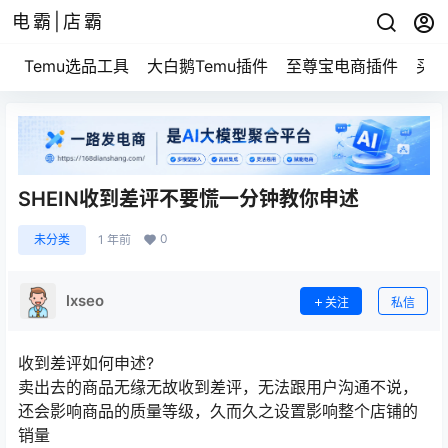
电霸|店霸
Temu选品工具
大白鹅Temu插件
至尊宝电商插件
买家
SHEIN收到差评不要慌一分钟教你申述
0
未分类
1 年前
lxseo
关注
私信
收到差评如何申述?
卖出去的商品无缘无故收到差评，无法跟用户沟通不说，
还会影响商品的质量等级，久而久之设置影响整个店铺的
销量