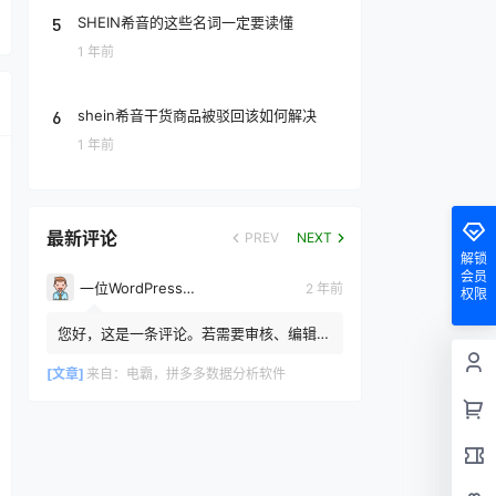
5
SHEIN希音的这些名词一定要读懂
1 年前
6
shein希音干货商品被驳回该如何解决
1 年前
最新评论
PREV
NEXT
解锁
会员
一位WordPress评论者
2 年前
权限
您好，这是一条评论。若需要审核、编辑或
删除评论，请访问仪表盘的评论界面。评论
者头像来自 Gravatar。
[文章]
来自：
电霸，拼多多数据分析软件