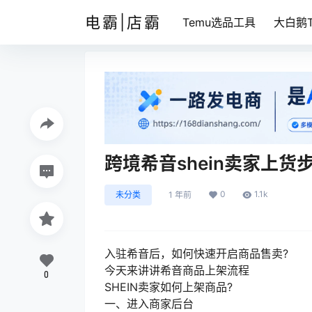
电霸|店霸
Temu选品工具
大白鹅T
跨境希音shein卖家上货
0
1.1k
未分类
1 年前
入驻希音后，如何快速开启商品售卖?
今天来讲讲希音商品上架流程
0
SHEIN卖家如何上架商品?
一、进入商家后台