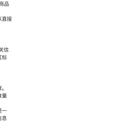
商品
以直接
关信
红标
样。
数量
是一
信息