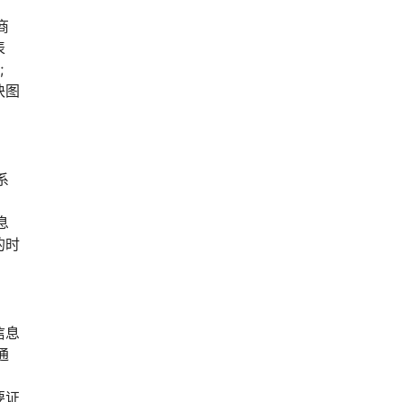
商
表
;
块图
系
息
的时
信息
通
要证