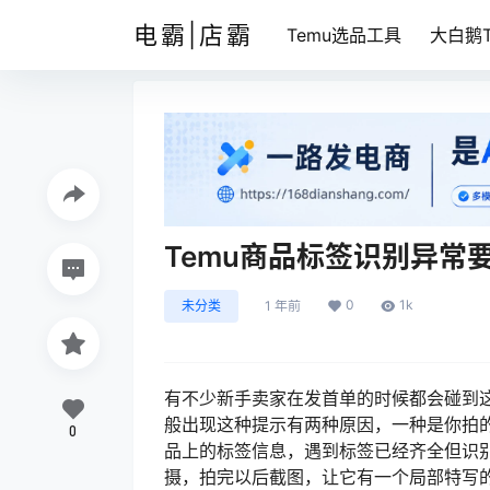
电霸|店霸
Temu选品工具
大白鹅T
Temu商品标签识别异常
0
1k
未分类
1 年前
有不少新手卖家在发首单的时候都会碰到
般出现这种提示有两种原因，一种是你拍
0
品上的标签信息，遇到标签已经齐全但识
摄，拍完以后截图，让它有一个局部特写