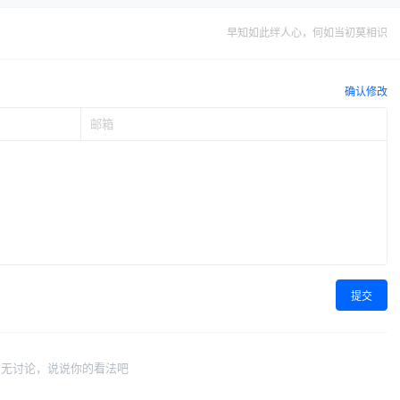
早知如此绊人心，何如当初莫相识
确认修改
提交
暂无讨论，说说你的看法吧