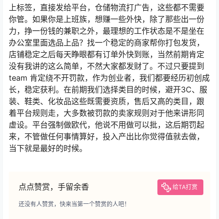
上标签，直接发给平台，仓储物流打广告，这些都不需要
你管。如果你是上班族，想赚一些外快，除了那些出一份
力，挣一份钱的兼职之外，最理想的工作状态是不是坐在
办公室里面选品上品？找一个稳定的商家帮你打包发货，
店铺稳定之后每天睁眼都有订单外快到账，当然前期肯定
没有我讲的这么简单，不然大家都发财了。不过只要提到
team 肯定绕不开罚款，作为创业者，我们都要经历初创成
长，稳定获利。在前期我们选择类目的时候，避开3C、服
装、鞋类、化妆品这些既需要资质，售后又高的类目，跟
着平台规则走，大多数被罚款的卖家规则对于他来讲形同
虚设。平台强制做欧代，他说不用做可以批，这后期罚起
来，不管做任何事情算好，投入产出比你觉得值就去做，
当下就是最好的时候。
点点赞赏，手留余香
给TA打赏
还没有人赞赏，快来当第一个赞赏的人吧！