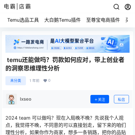
电霸|店霸
Temu选品工具
大白鹅Temu插件
至尊宝电商插件
买家
temu还能做吗？罚款如何应对，带上创业者
的洞察思维理性分析
0
未分类
1 年前
lxseo
关注
私信
2024 team 可以做吗？现在入局晚不晚？先说我个人观
点，我觉得不晚，不同意的可以直接划走，留下来的咱们
理性分析，如果你作为商家，想多一条销路，把你的品贴