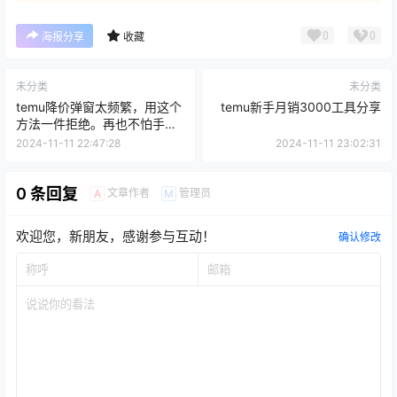
0
0
海报分享
收藏
未分类
未分类
temu降价弹窗太频繁，用这个
temu新手月销3000工具分享
方法一件拒绝。再也不怕手滑
调价了
2024-11-11 22:47:28
2024-11-11 23:02:31
0 条回复
文章作者
管理员
A
M
欢迎您，新朋友，感谢参与互动！
确认修改