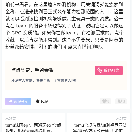
咱们来看看。在这里输入检测机构，用关键词就能搜索到
全称，点进来找到已正式公布能力检测范围的入口，这里
就可以看到该检测机构能够做儿童玩具一类的资质。这一
点在 team 的服务市场也得到了认证，说明它是可以做这
个 CPC 资质的。如果你在做team，有检测需求的，点个
收藏，以后肯定能用得到。这个不需要米，只要是阿黄的
粉丝都给安排，剩下的咱们 4 点来直播间聊吧。
点点赞赏，手留余香
给TA打赏
还没有人赞赏，快来当第一个赞赏的人吧！
0
0
海报分享
收藏
未分类
未分类
temu法国epr、西班牙epr金额
temu合规信息/加利福尼亚法
限制，出现大面积被扣费，商
案/欧代/韩国公示信息 如何填