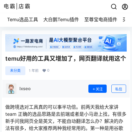
电霸|店霸
Temu选品工具
大白鹅Temu插件
至尊宝电商插件
买家
temu好用的工具又增加了，网页翻译就用这个
0
未分类
1 年前
lxseo
关注
私信
做跨境选对工具真的可以事半功倍。前两天我给大家讲
team 正确的选品思路是去前端或者是小马逊上找，有很多
新手问我网页全是英文，不能自动翻译怎么办？解决的办
法有很多，给大家推荐两种我经常用的。第一种是用谷歌