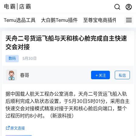
电霸|店霸
Temu选品工具
大白鹅Temu插件
至尊宝电商插件
买家
天舟二号货运飞船与天和核心舱完成自主快速
交会对接
数码
5月
30日
春哥
关注
私信
据中国载人航天工程办公室消息，天舟二号货运飞船入轨
后顺利完成入轨状态设置，于5月30日5时01分，采用自主
快速交会对接模式精准对接于天和核心舱后向端口，整个
过程历时约8小时。（新浪科技）
原文连接