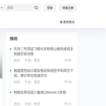
登录
快速注册
发布快讯
快讯
天舟二号货运飞船与天和核心舱完成自主
快速交会对接
数码
作者：
春哥
10:50
我国首列出口埃及电动车组在中车四方下
线，预计年内完成交付
财经
作者：
春哥
19:34
特斯拉将召回少量进口Model 3车型
数码
作者：
春哥
19:31