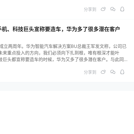
覆盖范围为2019年1月12日至11月20日内生产的少量进口
分享到
手机、科技巨头宣称要造车，华为多了很多潜在客户
U成立两周年。华为智能汽车解决方案BU总裁王军发文称，公司已
未来重点投入的方向，我们必须向下扎到根，唯有根深才能叶
技巨头都宣称要造车的时候，华为又多了很多潜在客户。与此同
选择，永远抱着敬畏之心，拥抱汽车产业，坚定不移地做智能网
分享到
好车。