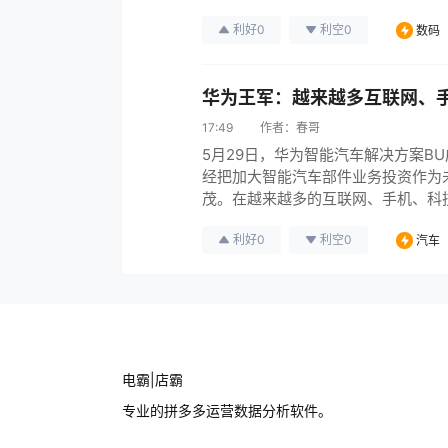
辆可能未按标准扭矩紧固制动卡钳螺栓。
利好
0
利空
0
数码
Model 3车…
华为王军：越来越多互联网、
17:49
作者：
春哥
5月29日，华为智能汽车解决方案B
经把加大智能汽车部件业务投资作为
茂。在越来越多的互联网、手机、科
时，华为也更加笃定自己当初的战略
利好
0
利空
0
汽车
联汽车增量部件供应商，帮助车企造
电霸|店霸
专业的拼多多运营数据分析软件。