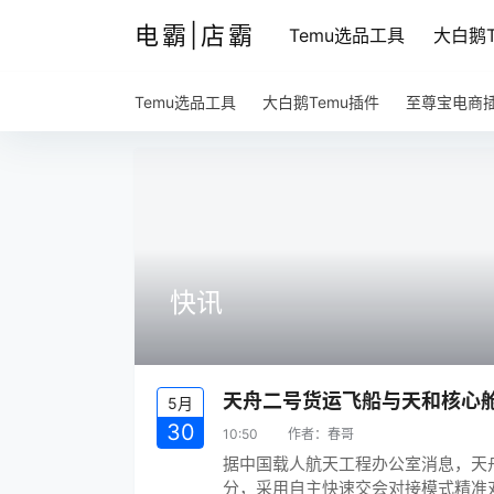
电霸|店霸
Temu选品工具
大白鹅T
Temu选品工具
大白鹅Temu插件
至尊宝电商
快讯
天舟二号货运飞船与天和核心
5月
30
10:50
作者：
春哥
据中国载人航天工程办公室消息，天舟
分，采用自主快速交会对接模式精准