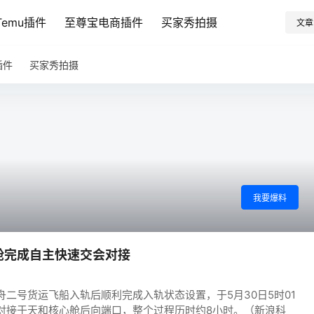
emu插件
至尊宝电商插件
买家秀拍摄
文章
插件
买家秀拍摄
我要爆料
舱完成自主快速交会对接
二号货运飞船入轨后顺利完成入轨状态设置，于5月30日5时01
对接于天和核心舱后向端口，整个过程历时约8小时。（新浪科