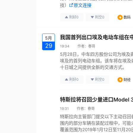
技）
原文连接
利好
0
利空
0
数码
我国首列出口埃及电动车组在
5月
29
19:34
作者：
春哥
5月28日，中车四方股份公司为埃
埃及的首列电动车组。该车将在埃及
十日城之间提供全新的交通方式。
利好
0
利空
0
财经
特斯拉将召回少量进口Model 
19:31
作者：
春哥
特斯拉向主管部门提交以下主动召回
围内的部分车辆在装配过程中，可能
覆盖范围为2019年1月12日至11月