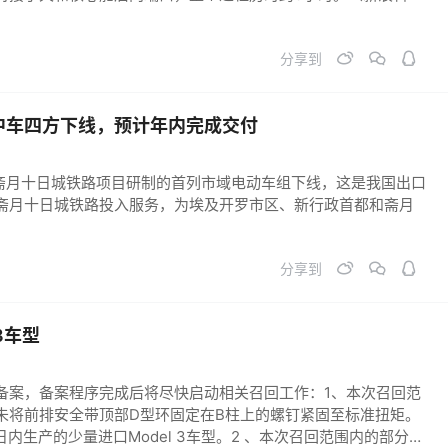
分享到
中车四方下线，预计年内完成交付
及斋月十日城铁路项目研制的首列市域电动车组下线，这是我国出口
斋月十日城铁路投入服务，为埃及开罗市区、新行政首都和斋月
分享到
3车型
备案，备案程序完成后将尽快启动相关召回工作：1、本次召回范
未将前排安全带顶部D型环固定在B柱上的螺钉紧固至标准扭矩。
20日内生产的少量进口Model 3车型。2 、本次召回范围内的部分车