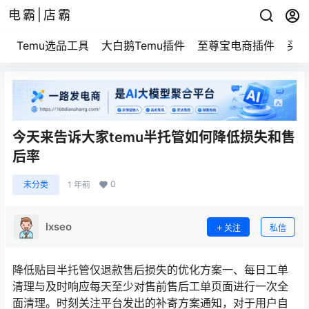
电霸|店霸
Temu选品工具
大白鹅Temu插件
至尊宝电商插件
买家
今天来告诉大家temu半托管如何降低损失和售
后率
0
未分类
1 年前
lxseo
关注
私信
降低贴目半托管仅退款售后损失的优化方案一、每日工单
清理与及时响应每天至少对售前售后工单页面进行一次全
面清理。时刻关注平台发出的补寄方案通知，对于用户自