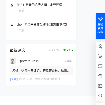
5
SHEIN希音的这些名词一定要读懂
1 年前
6
shein希音干货商品被驳回该如何解决
解锁
会员
1 年前
权限
最新评论
PREV
NEXT
一位WordPress评论者
2 年前
您好，这是一条评论。若需要审核、编辑或
删除评论，请访问仪表盘的评论界面。评论
者头像来自 Gravatar。
[文章]
来自：
电霸，拼多多数据分析软件