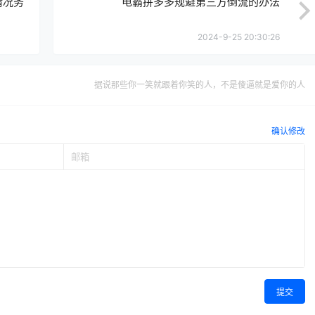
情况务
电霸拼多多规避第三方倒流的办法
2024-9-25 20:30:26
据说那些你一笑就跟着你笑的人，不是傻逼就是爱你的人
确认修改
提交