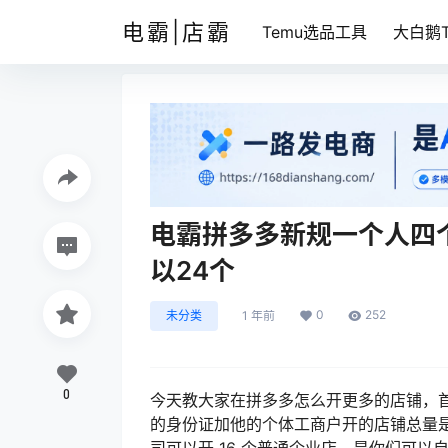
电霸|店霸
Temu选品工具
大白鹅T
电霸拼多多新规一个人四
以24个
0
252
未分类
1 年前
0
今天教大家在拼多多怎么开更多的店铺，
的身份证加他的个体工商户开的店铺总量是
司可以开 16 个普通企业店，是你们可以