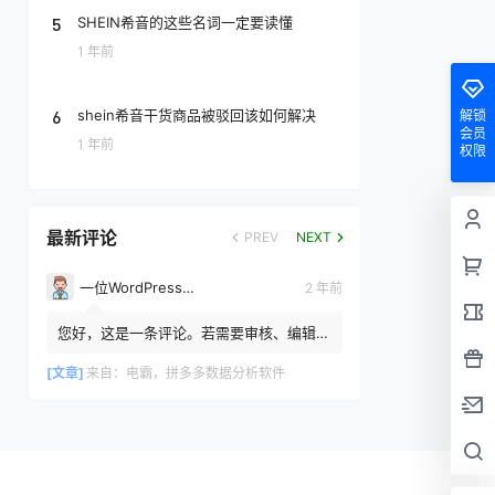
5
SHEIN希音的这些名词一定要读懂
1 年前
6
shein希音干货商品被驳回该如何解决
解锁
会员
1 年前
权限
最新评论
PREV
NEXT
一位WordPress评论者
2 年前
您好，这是一条评论。若需要审核、编辑或
删除评论，请访问仪表盘的评论界面。评论
者头像来自 Gravatar。
[文章]
来自：
电霸，拼多多数据分析软件