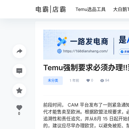
电霸|店霸
Temu选品工具
大白鹅T
Temu强制要求必须办理
0
94
未分类
1 年前
前段时间， CAM 平台发布了一则紧急
代才能售卖至欧洲。根据欧盟法规要求，
0
追溯性和责任追究，并从8月 15 日起
的，建议应尽早办理欧贷，以避免被拒、