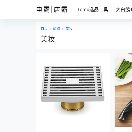
电霸|店霸
Temu选品工具
大白鹅T
首页
>
商铺
>
美妆
美妆