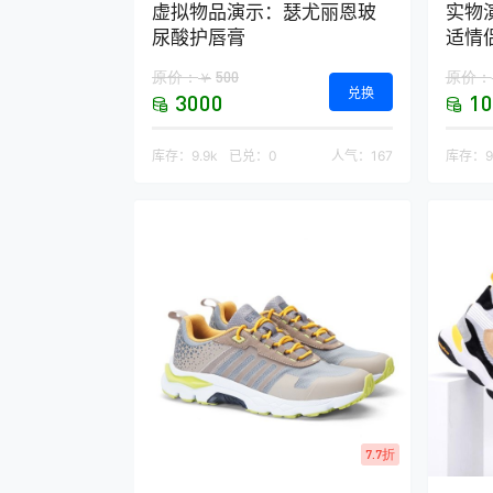
虚拟物品演示：瑟尤丽恩玻
实物演
尿酸护唇膏
适情
原价：
500
原价：
￥
兑换
3000
10
库存：
9.9k
已兑：
0
人气：
167
库存：
9
7.7折