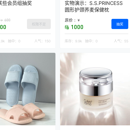
某些会员组抽奖
实物演示：S.S.PRINCESS
圆形护颈荞麦保健枕
600
原价：
￥
￥
权限不足
抽奖
00
1000
.9k
抽中：
0
人气：
150
库存：
9.9k
抽中：
0
人气：
55