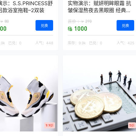
示：S.S.PRINCESS舒
实物演示：赋妍明眸眼霜 抗
侣款浴室拖鞋–2双装
皱保湿熬夜去黑眼圈 经典热
销爆款
80
原价：
290
￥
￥
兑换
兑换
00
1000
.9k
已兑：
0
人气：
448
库存：
9.9k
已兑：
0
人气：
425
9.9折
5折