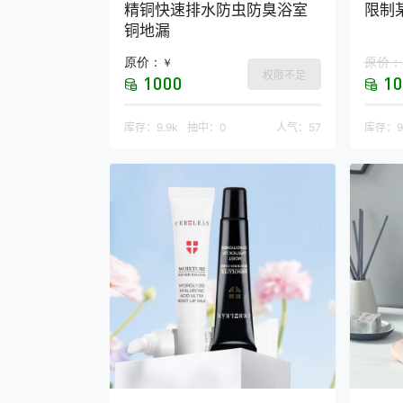
精铜快速排水防虫防臭浴室
限制
铜地漏
原价：
原价：
￥
权限不足
1000
10
库存：
9.9k
抽中：
0
人气：
57
库存：
9