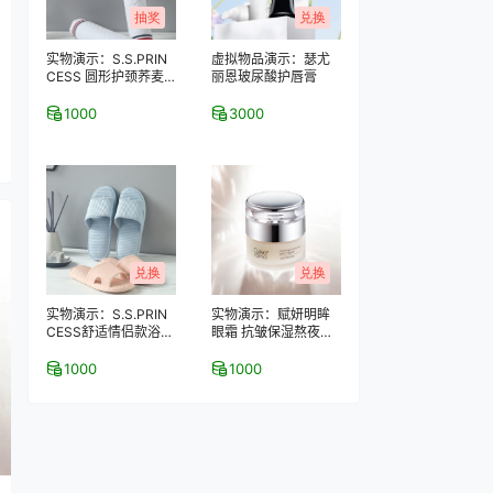
抽奖
兑换
实物演示：S.S.PRIN
虚拟物品演示：瑟尤
CESS 圆形护颈荞麦
丽恩玻尿酸护唇膏
保健枕
1000
3000
兑换
兑换
实物演示：S.S.PRIN
实物演示：赋妍明眸
CESS舒适情侣款浴室
眼霜 抗皱保湿熬夜去
拖鞋–2双装
黑眼圈 经典热销爆款
1000
1000