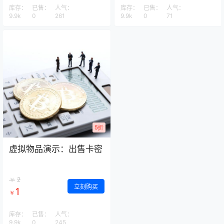
库存：
已售：
人气：
库存：
已售：
人气：
9.9k
0
261
9.9k
0
71
5折
虚拟物品演示：出售卡密
2
￥
立刻购买
1
￥
库存：
已售：
人气：
9.9k
0
245