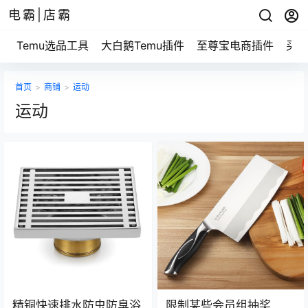
电霸|店霸
Temu选品工具
大白鹅Temu插件
至尊宝电商插件
买家
首页
>
商铺
>
运动
运动
精铜快速排水防虫防臭浴
限制某些会员组抽奖