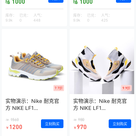
1000
1000
库存：
已兑：
人气：
库存：
已兑：
人气：
9.9k
0
448
9.9k
0
425
7.7折
9.9折
实物演示：Nike 耐克官
实物演示：Nike 耐克官
方 NIKE LF1
方 NIKE LF1
DUCKBOOT LOW 男子
DUCKBOOT LOW 男子
1560
980
￥
￥
运动鞋 AA1125
运动鞋 AA1125
立刻购买
立刻购买
1200
970
￥
￥