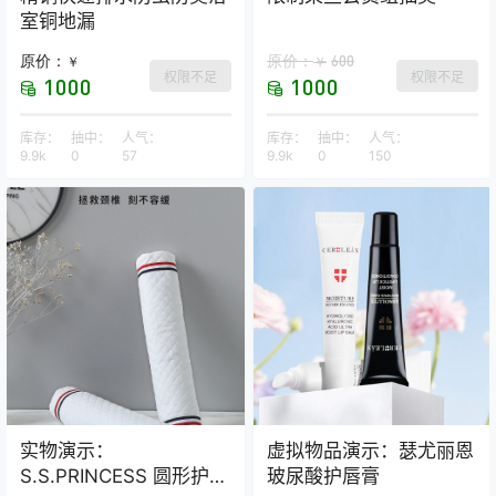
室铜地漏
原价：
原价：
600
￥
￥
权限不足
权限不足
1000
1000
库存：
抽中：
人气：
库存：
抽中：
人气：
9.9k
0
57
9.9k
0
150
实物演示：
虚拟物品演示：瑟尤丽恩
S.S.PRINCESS 圆形护颈
玻尿酸护唇膏