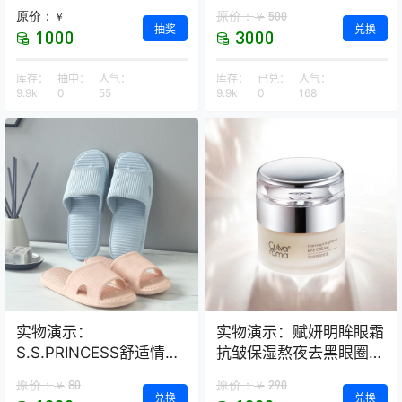
荞麦保健枕
原价：
原价：
500
￥
￥
抽奖
兑换
1000
3000
库存：
抽中：
人气：
库存：
已兑：
人气：
9.9k
0
55
9.9k
0
168
实物演示：
实物演示：赋妍明眸眼霜
S.S.PRINCESS舒适情侣
抗皱保湿熬夜去黑眼圈
款浴室拖鞋–2双装
经典热销爆款
原价：
80
原价：
290
￥
￥
兑换
兑换